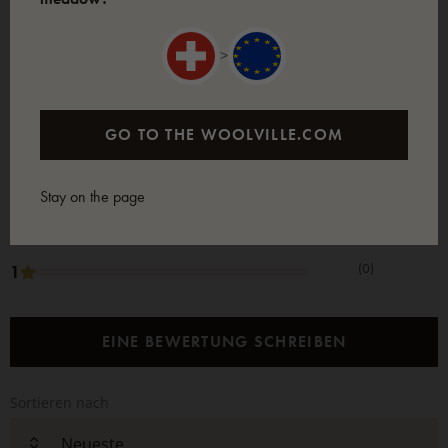
KUNDEN
5
(2 Die Bewertung)
>
(2)
5
GO TO THE
WOOLVILLE.COM
(0)
4
(0)
3
Stay on the page
(0)
2
(0)
1
EINE BEWERTUNG SCHREIBEN
Sortieren nach