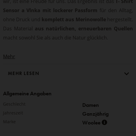
wir, ist eine Freude für uns. Das Ergebnis ist das
T- Shirt
Sensor a Vlnka mit lockerer Passform
für den Alltag,
ohne Druck und
komplett aus Merinowolle
hergestellt.
Das Material
aus natürlichen, erneuerbaren Quellen
macht sowohl Sie als auch die Natur glücklich.
Dank des Lanolins in der Wollfaser
bildet sich kein
Mehr
unangenehmer Geruch
im Material, was besonders im
MEHR LESEN
Sommer von Vorteil ist. Die Wolle ist atmungsaktiv,
verhindert, dass sich Ihre Kleidung feucht anfühlt, und
trocknet schnell
, so dass sie Sie auch dann warm und
Allgemeine Angaben
trocken hält, wenn Sie schwitzen. Kleidung aus Wolle ist
Geschlecht
Damen
daher das ganze Jahr über für Wanderungen und andere
Jahreszeit
Ganzjährig
Sportarten geeignet.
Marke
Woolee