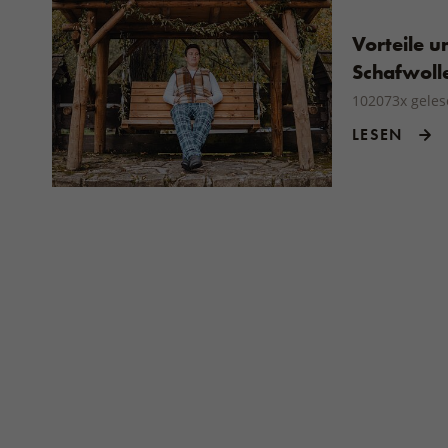
Vorteile u
Schafwoll
102073x gele
LESEN