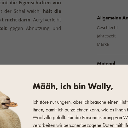
eint die Eigenschaften von
t der Schal weich,
hält die
Allgemeine A
ut nicht darin
. Acryl verleiht
Geschlecht
keit
gegen Abnutzung und
Jahreszeit
Marke
Material
Material
Määh, ich bin Wally,
Weitere Eigen
 auf Wollkleidung
mit einem
ich störe nur ungern, aber ich brauche einen Huf
Farbe
pflege geeigneten Produkt zu
Ihnen, damit ich aufzeichnen kann, wie es Ihnen 
beachten Sie immer das
Woolville gefällt. Für die Personalisierung von 
tes Waschmittel.
Wenn Sie
verarbeiten wir personenbezogene Daten mithilf