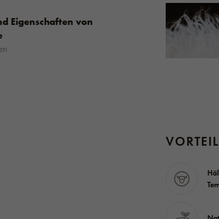
nd Eigenschaften von
e
sen
VORTEI
Häl
Tem
Nat