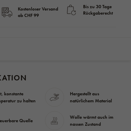
Bis zu 30 Tage
Kostenloser Versand
Rückgaberecht
ab CHF 99
auf lager
CHF
KAUFEN
48.00
KATION
ft, konstante
Hergestellt aus
peratur zu halten
natürlichem Material
Wolle wärmt auch im
euerbare Quelle
nassen Zustand