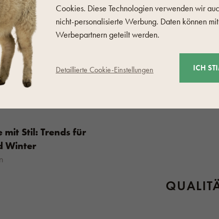
 Einige Wollstücke können im
Cookies. Diese Technologien verwenden wir auc
HERSTEL
, aber das Produktetikett
nicht-personalisierte Werbung. Daten können mit
Werbepartnern geteilt werden.
te
hier
.
ICH ST
Detaillierte Cookie-Einstellungen
 mit Stil: Trends für
d Winter
n
QUALITÄ