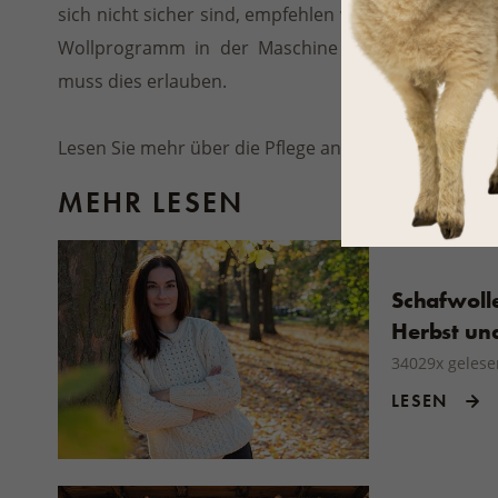
sich nicht sicher sind, empfehlen wir
Handwäsche
.
Wollprogramm in der Maschine gewaschen werden
muss dies erlauben.
Lesen Sie mehr über die Pflege anderer Wollproduk
MEHR LESEN
Schafwolle
Herbst un
34029x gelese
LESEN