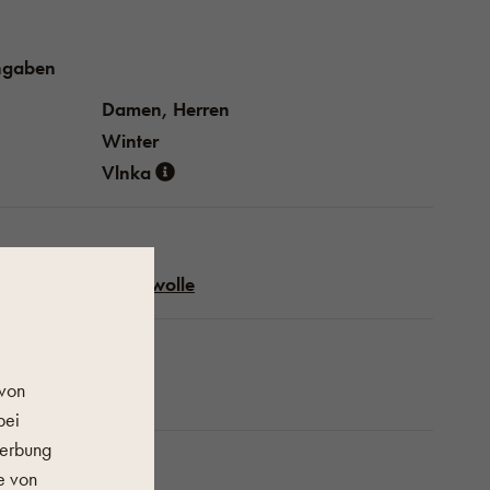
ngaben
Damen, Herren
Winter
Vlnka
Schafwolle
schaften
 von
Rot
bei
Werbung
e von