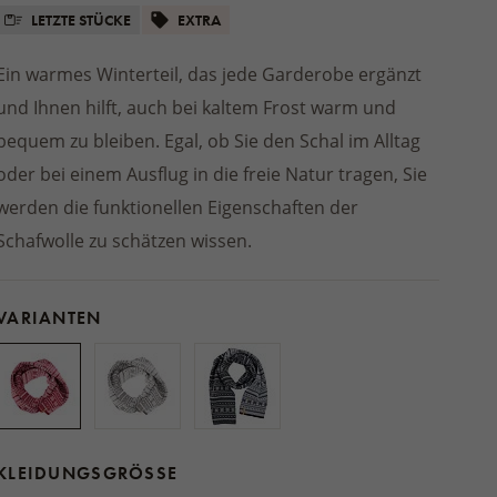
Gartenschuhe
FÜR SENIOREN
GUMMISTIEFEL
be
Winterjacken
LETZTE STÜCKE
EXTRA
ZEUG
estrümpfe
Sitzkissen
MATRATZEN UND TOPPER
cke
Decken und Plaids für draußen
HE
Ein warmes Winterteil, das jede Garderobe ergänzt
SCHUHEINLAGEN
GESCHENKE FÜR DIE HÜTTE
osmetik
STREETWEAR
Produkte aus Holz und
n
UND DAS LANDHAUS
und Ihnen hilft, auch bei kaltem Frost warm und
FÜR JUNGEN
Bad
Korbweide
HAUSMODE
uhe
le
SCHUHZUBEHÖR
bequem zu bleiben. Egal, ob Sie den Schal im Alltag
EN
Pyjamas und Nachthemden
Fellmütze
DROGERIE
oder bei einem Ausflug in die freie Natur tragen, Sie
Bademäntel
n
Wollknäuel für den Trockner
ER
werden die funktionellen Eigenschaften der
Jogginganzüge
chuhe
Reinigung
Schafwolle zu schätzen wissen.
Unterhose
r Kinder
SONSTIGES
E
D
VARIANTEN
ie Hand
uhe
KLEIDUNGSGRÖSSE