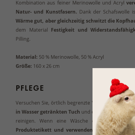
Kombination aus feiner Merinowolle und Acryl
ver
Natur- und Kunstfasern.
Dank der Schafswolle is
Wärme gut, aber gleichzeitig schwitzt die Kopfha
dem Material
Festigkeit und Widerstandsfähig
Pilling.
Material:
50 % Merinowolle, 50 % Acryl
Größe:
160 x 26 cm
PFLEGE
Versuchen Sie, örtlich begrenzte Verschmutzungen
in Wasser getränkten Tuch
und einem für die Woll
reinigen. Wenn eine Wäsche erforderlich ist,
Produktetikett und verwenden Sie ein geeigne