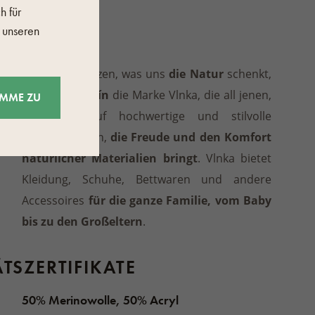
h für
LER
 unseren
Vlnka
Weil wir schätzen, was uns
die Natur
schenkt,
entstand
in Zlín
die Marke Vlnka, die all jenen,
IMME ZU
die Wert auf hochwertige und stilvolle
Produkte legen,
die Freude und den Komfort
natürlicher Materialien
bringt
. Vlnka bietet
Kleidung, Schuhe, Bettwaren und andere
Accessoires
für die ganze Familie, vom Baby
bis zu den Großeltern
.
TSZERTIFIKATE
50% Merinowolle, 50% Acryl