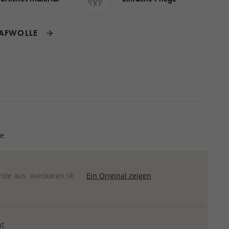
AFWOLLE
te
nde aus
oveckaren.sk
Ein Original zeigen
ut